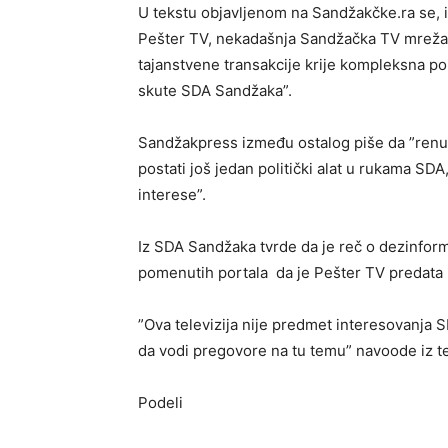
U tekstu objavljenom na Sandžakčke.ra se, i
Pešter TV, nekadašnja Sandžačka TV mreža, 
tajanstvene transakcije krije kompleksna po
skute SDA Sandžaka”.
Sandžakpress između ostalog piše da ”renu
postati još jedan politički alat u rukama SDA, 
interese”.
Iz SDA Sandžaka tvrde da je reč o dezinform
pomenutih portala da je Pešter TV predata
”Ova televizija nije predmet interesovanja
da vodi pregovore na tu temu” navoode iz te
Podeli