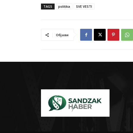
TAGS
politika
SVE VESTI
Објави