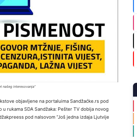
et našeg interesovanja”
ekstove objavljene na portaluima Sandžaćke.rs pod
ovo u rukama SDA Sandžaka: Pešter TV dobija novog
ndžakpreess pod nalsovom ”Još jedna izdaja Ljutvije