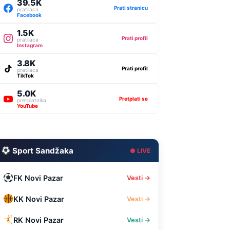
39.5K
Prati stranicu
pratilaca
Facebook
1.5K
Prati profil
pratilaca
Instagram
3.8K
Prati profil
pratilaca
TikTok
5.0K
Pretplati se
pretplatnika
YouTube
Sport Sandžaka
● LIVE
FK Novi Pazar
Vesti →
KK Novi Pazar
Vesti →
RK Novi Pazar
Vesti →