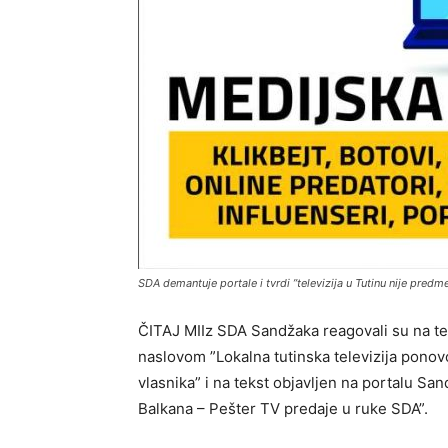
SDA demantuje portale i tvrdi ”televizija u Tutinu nije predm
ČITAJ MIIz SDA Sandžaka reagovali su na t
naslovom ”Lokalna tutinska televizija pon
vlasnika” i na tekst objavljen na portalu Sa
Balkana – Pešter TV predaje u ruke SDA”.