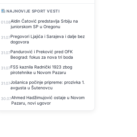
NAJNOVIJE SPORT VESTI
Aldin Ćatović predstavlja Srbiju na
01.08
juniorskom SP u Oregonu
Pregovori Ljajića i Sarajeva i dalje bez
31.07
dogovora
Pandurović i Preković pred OFK
31.07
Beograd: fokus za nova tri boda
FSS kaznila Radnički 1923 zbog
31.07
pirotehnike u Novom Pazaru
Jošanica počinje pripreme: prozivka 1.
31.07
avgusta u Šutenovcu
Ahmed Hadžimujović ostaje u Novom
30.07
Pazaru, novi ugovor