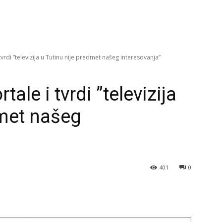
vrdi ”televizija u Tutinu nije predmet našeg interesovanja”
le i tvrdi ”televizija
dmet našeg
401
0