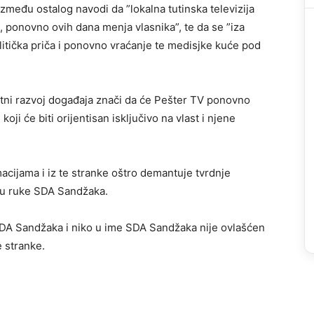
zmeđu ostalog navodi da ”lokalna tutinska televizija
ponovno ovih dana menja vlasnika”, te da se ”iza
litička priča i ponovno vraćanje te medisjke kuće pod
tni razvoj događaja znači da će Pešter TV ponovno
koji će biti orijentisan isključivo na vlast i njene
acijama i iz te stranke oštro demantuje tvrdnje
 u ruke SDA Sandžaka.
 SDA Sandžaka i niko u ime SDA Sandžaka nije ovlašćen
 stranke.