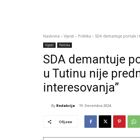
Naslovna
Vijesti
Politika
SDA demantuje portale i t
Vijesti
Politika
SDA demantuje porta
u Tutinu nije pre
interesovanja”
By
Redakcija
19. Decembra 2024.
Објави