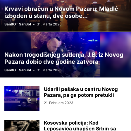
Krvavi obračun u Novom Pazaru: Mladić
izboden u stanu, dve osobe...
SanBOT SanBot
-
31. Marta 2026.
Nakon trogodišnjeg suđenja, J.B. iz Novog
Pazara dobio dve godine zatvora
SanBOT SanBot
-
31. Marta 2026.
Udarili pešaka u centru Novog
Pazara, pa ga potom pretukli
21. Februara 2023.
Kosovska policija: Kod
Leposavića uhapšen Srbin sa