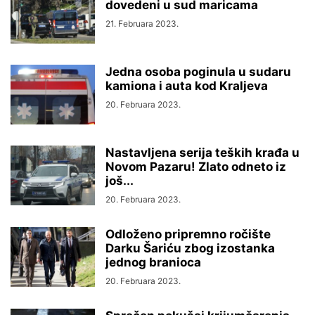
dovedeni u sud maricama
21. Februara 2023.
Jedna osoba poginula u sudaru
kamiona i auta kod Kraljeva
20. Februara 2023.
Nastavljena serija teških krađa u
Novom Pazaru! Zlato odneto iz
još...
20. Februara 2023.
Odloženo pripremno ročište
Darku Šariću zbog izostanka
jednog branioca
20. Februara 2023.