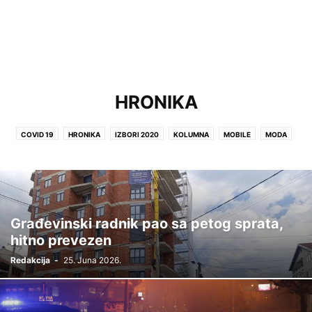
HRONIKA
COVID 19
HRONIKA
IZBORI 2020
KOLUMNA
MOBILE
MODA
PUTOVANJE
RELIGIJA
SANDŽAK
SPORT
SRBIJA
TEHNOLOGIJA
VIDEO
VIJESTI
ZABAVA
ZDRAVLJE
Građevinski radnik pao sa petog sprata,
hitno prevezen
Redakcija
-
25. Juna 2026.