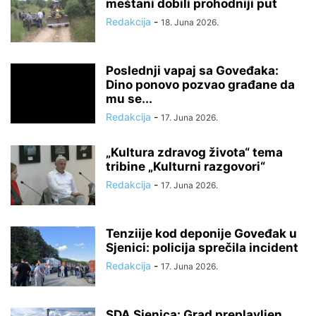
meštani dobili prohodniji put
Redakcija
-
18. Juna 2026.
Poslednji vapaj sa Goveđaka:
Dino ponovo pozvao građane da
mu se...
Redakcija
-
17. Juna 2026.
„Kultura zdravog života“ tema
tribine „Kulturni razgovori“
Redakcija
-
17. Juna 2026.
Tenziije kod deponije Goveđak u
Sjenici: policija sprečila incident
Redakcija
-
17. Juna 2026.
SDA Sjenica: Grad preplavljen