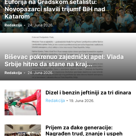
Euforija na Gradskom šetalištu:
Novopazarci slavili trijumf BiH nad
Katarom
Redakcija
-
24. Juna 2026.
Biševac pokrenuo zajednički apel: Vlada
Srbije hitno da stane na kraj...
Redakcija
-
24. Juna 2026.
Dizel i benzin jeftiniji za tri dinara
Redakcija
-
19. Juna 2026.
Prijem za đake generacije:
Nagrađen trud, znanje i uspeh