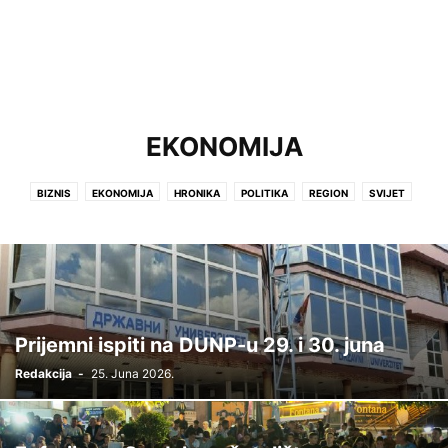
EKONOMIJA
BIZNIS
EKONOMIJA
HRONIKA
POLITIKA
REGION
SVIJET
VREME
Prijemni ispiti na DUNP-u 29. i 30. juna
Redakcija
-
25. Juna 2026.