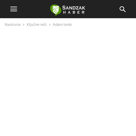
Naslovna
Ključne reči
Adam lomb