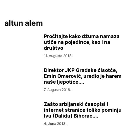
altun alem
Pročitajte kako džuma namaza
utiče na pojedince, kao i na
društvo
11. Augusta 2018.
Direktor JKP Gradske ćisotće,
Emin Omerović, uredio je harem
naše ljepotice,...
7. Augusta 2018.
Zašto srbijanski časopisi i
internet stranice toliko pominju
Ivu (Dalidu) Bihorac,...
4. Juna 2013.