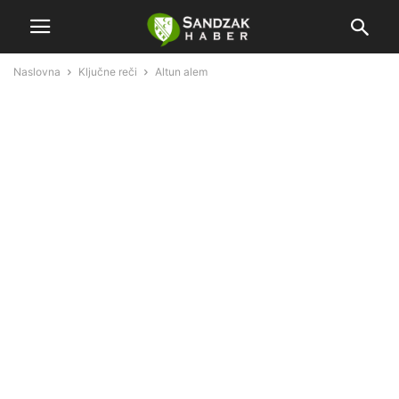
Naslovna
Ključne reči
Altun alem