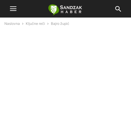
Naslovna
Ključne reči
Bajro župić