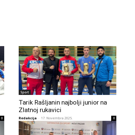
Sport
Tarik Rašljanin najbolji junior na
Zlatnoj rukavici
Redakcija
-
17. Novembra 2025.
0
0