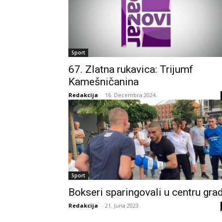
Sport
67. Zlatna rukavica: Trijumf
Kamešničanina
Redakcija
-
16. Decembra 2024.
Sport
Bokseri sparingovali u centru gra
Redakcija
-
21. Juna 2023.