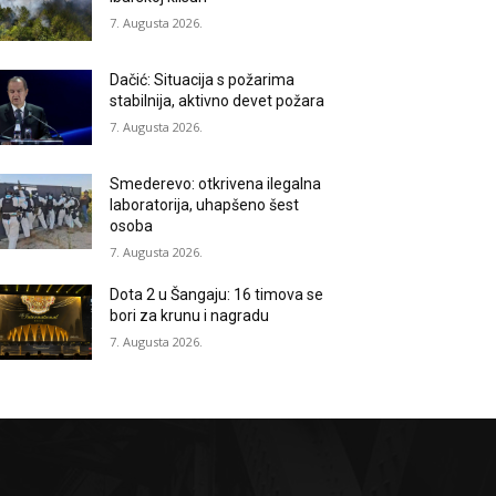
7. Augusta 2026.
Dačić: Situacija s požarima
stabilnija, aktivno devet požara
7. Augusta 2026.
Smederevo: otkrivena ilegalna
laboratorija, uhapšeno šest
osoba
7. Augusta 2026.
Dota 2 u Šangaju: 16 timova se
bori za krunu i nagradu
7. Augusta 2026.