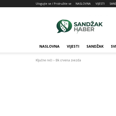
Ulogujte se / Pridružite se
NASLOVNA
VIJESTI
SAN
SandžakHaber:
Vaš
izvor
najnovijih
vesti
iz
NASLOVNA
VIJESTI
SANDŽAK
SV
Sandžaka
Ključne reči
Bk crvena zvezda