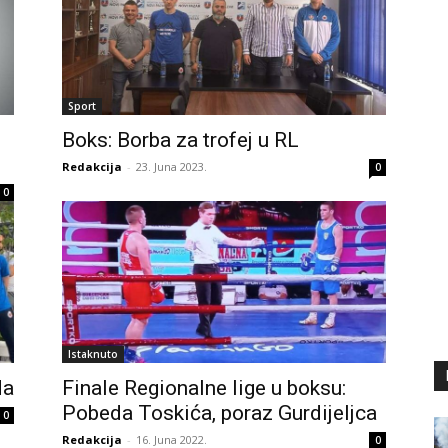
Sport
Boks: Borba za trofej u RL
Redakcija
-
23. Juna 2023.
0
0
Istaknuto
da
Finale Regionalne lige u boksu:
Pobeda Toskića, poraz Gurdijeljca
0
Redakcija
-
16. Juna 2022.
0