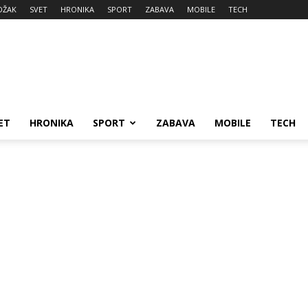
DŽAK
SVET
HRONIKA
SPORT
ZABAVA
MOBILE
TECH
ET
HRONIKA
SPORT
ZABAVA
MOBILE
TECH