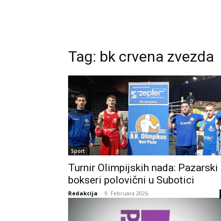
Tag:
bk crvena zvezda
Sport
Turnir Olimpijskih nada: Pazarski
bokseri polovični u Subotici
Redakcija
-
9. Februara 2026.