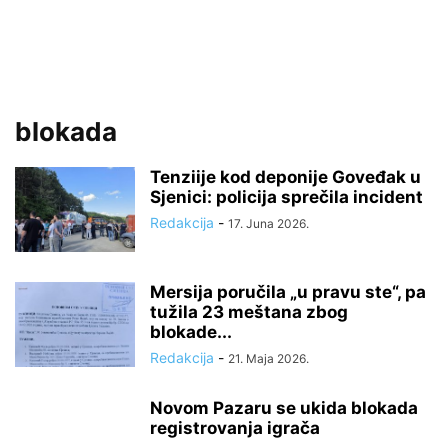
blokada
Tenziije kod deponije Goveđak u
Sjenici: policija sprečila incident
Redakcija
-
17. Juna 2026.
Mersija poručila „u pravu ste“, pa
tužila 23 meštana zbog
blokade...
Redakcija
-
21. Maja 2026.
Novom Pazaru se ukida blokada
registrovanja igrača