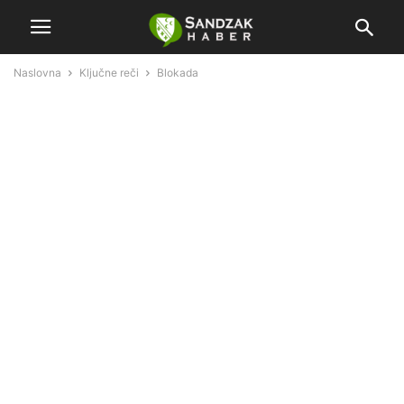
Naslovna
Ključne reči
Blokada