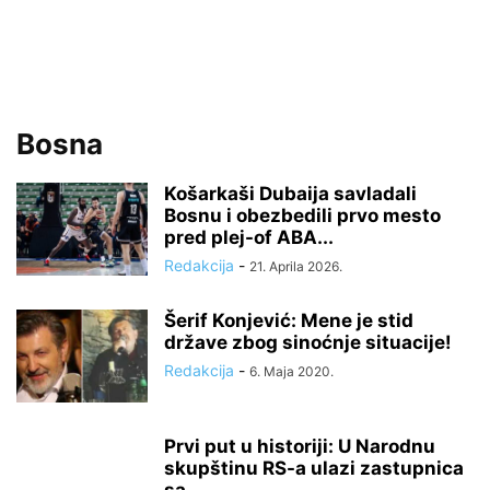
Bosna
Košarkaši Dubaija savladali
Bosnu i obezbedili prvo mesto
pred plej-of ABA...
Redakcija
-
21. Aprila 2026.
Šerif Konjević: Mene je stid
države zbog sinoćnje situacije!
Redakcija
-
6. Maja 2020.
Prvi put u historiji: U Narodnu
skupštinu RS-a ulazi zastupnica