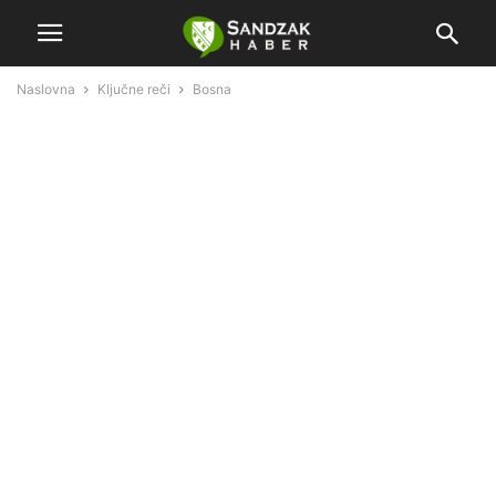
Naslovna
Ključne reči
Bosna