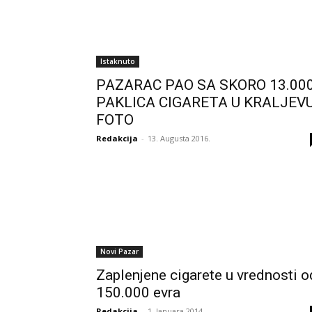
Istaknuto
PAZARAC PAO SA SKORO 13.00
PAKLICA CIGARETA U KRALJEVU
FOTO
Redakcija
-
13. Augusta 2016.
Novi Pazar
Zaplenjene cigarete u vrednosti o
150.000 evra
Redakcija
-
1. Januara 2014.