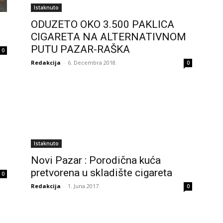
Istaknuto
ODUZETO OKO 3.500 PAKLICA
CIGARETA NA ALTERNATIVNOM
PUTU PAZAR-RAŠKA
0
Redakcija
-
6. Decembra 2018.
0
Istaknuto
Novi Pazar : Porodična kuća
pretvorena u skladište cigareta
0
Redakcija
-
1. Juna 2017.
0