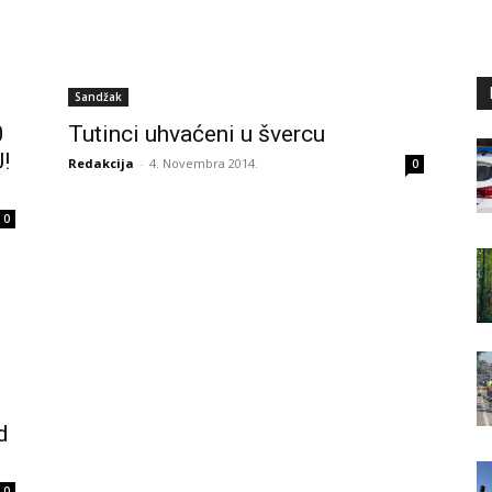
Sandžak
0
Tutinci uhvaćeni u švercu
!
Redakcija
-
4. Novembra 2014.
0
0
d
0