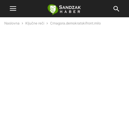
Naslovna
Ključne reči
Crnagora.demokratskifront.milo