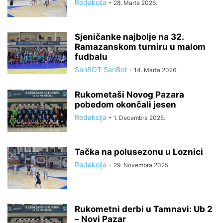
Redakcija
-
28. Marta 2026.
Sjeničanke najbolje na 32.
Ramazanskom turniru u malom
fudbalu
SanBOT SanBot
-
14. Marta 2026.
Rukometaši Novog Pazara
pobedom okončali jesen
Redakcija
-
1. Decembra 2025.
Tačka na polusezonu u Loznici
Redakcija
-
29. Novembra 2025.
Rukometni derbi u Tamnavi: Ub 2
– Novi Pazar