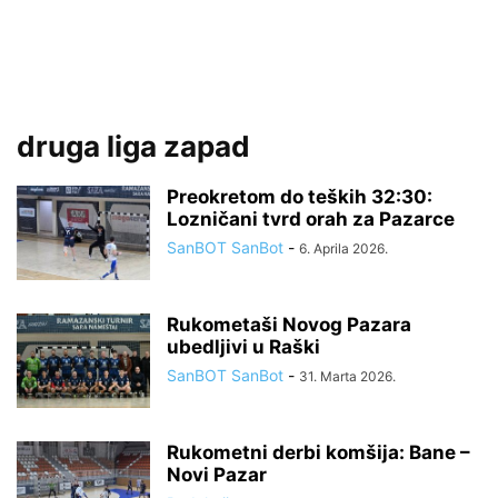
druga liga zapad
Preokretom do teških 32:30:
Lozničani tvrd orah za Pazarce
SanBOT SanBot
-
6. Aprila 2026.
Rukometaši Novog Pazara
ubedljivi u Raški
SanBOT SanBot
-
31. Marta 2026.
Rukometni derbi komšija: Bane –
Novi Pazar