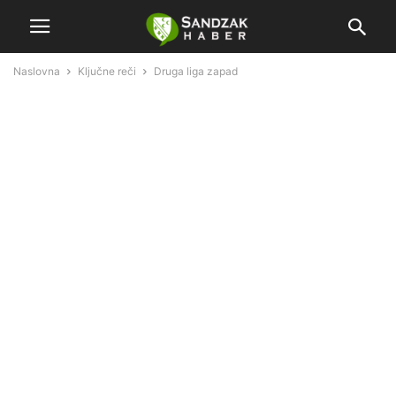
Naslovna
Ključne reči
Druga liga zapad