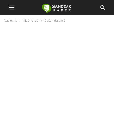
Naslovna
Ključne reči
Dušan đalamić