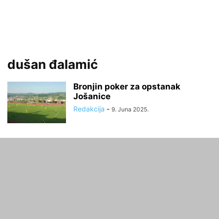
dušan đalamić
Bronjin poker za opstanak
Jošanice
Redakcija
-
9. Juna 2025.