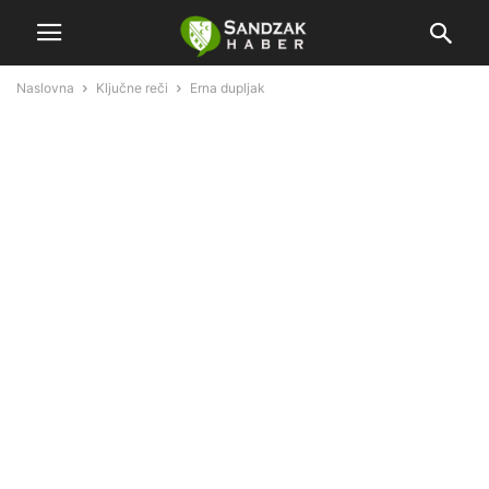
Naslovna
Ključne reči
Erna dupljak