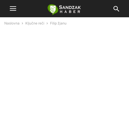
Naslovna
Ključne reči
Filip žjanu