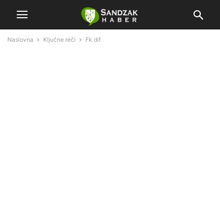
Naslovna
Ključne reči
Fk dif