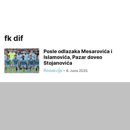
fk dif
Posle odlazaka Mesarovića i
Islamovića, Pazar doveo
Stojanovića
Redakcija
-
8. Juna 2025.