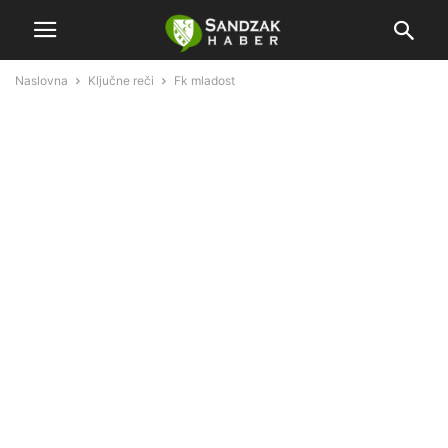
Naslovna
Ključne reči
Fk mladost