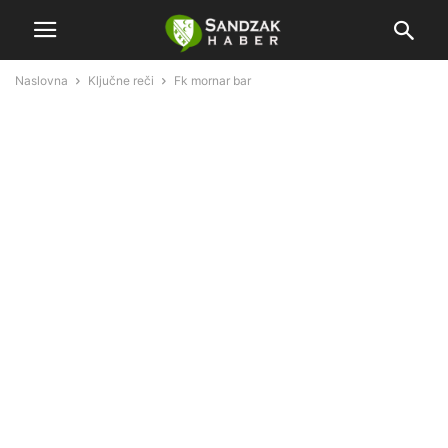
Naslovna
Ključne reči
Fk mornar bar