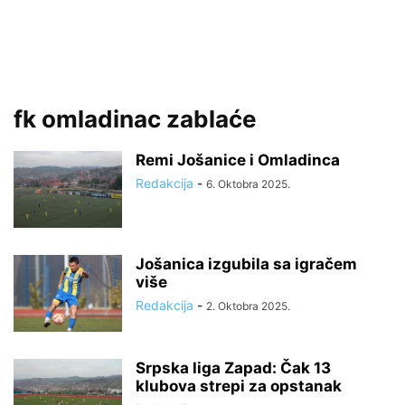
fk omladinac zablaće
Remi Jošanice i Omladinca
Redakcija
-
6. Oktobra 2025.
Jošanica izgubila sa igračem
više
Redakcija
-
2. Oktobra 2025.
Srpska liga Zapad: Čak 13
klubova strepi za opstanak