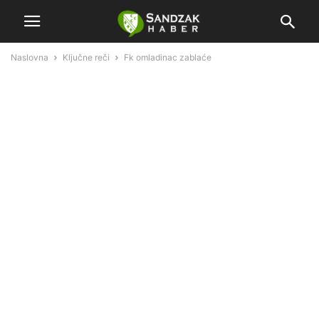
Naslovna
Ključne reči
Fk omladinac zablaće