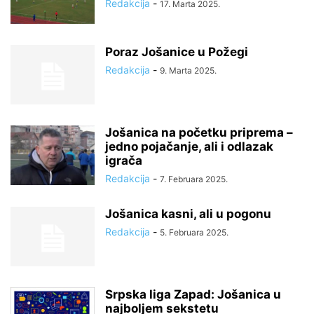
Redakcija
-
17. Marta 2025.
Poraz Jošanice u Požegi
Redakcija
-
9. Marta 2025.
Jošanica na početku priprema –
jedno pojačanje, ali i odlazak
igrača
Redakcija
-
7. Februara 2025.
Jošanica kasni, ali u pogonu
Redakcija
-
5. Februara 2025.
Srpska liga Zapad: Jošanica u
najboljem sekstetu