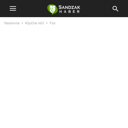
Naslovna
Ključne reči
Fso