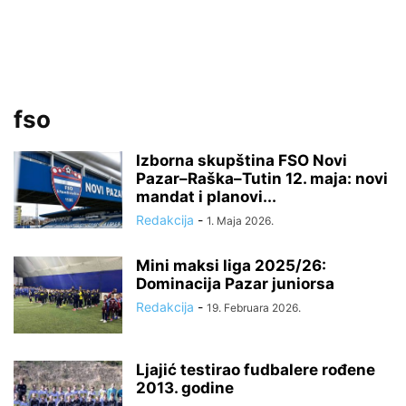
fso
Izborna skupština FSO Novi
Pazar–Raška–Tutin 12. maja: novi
mandat i planovi...
Redakcija
-
1. Maja 2026.
Mini maksi liga 2025/26:
Dominacija Pazar juniorsa
Redakcija
-
19. Februara 2026.
Ljajić testirao fudbalere rođene
2013. godine