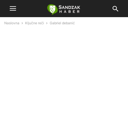
Naslovna
Ključne reči
Gabriel debanić