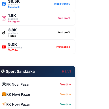
39.5K
Prati stranicu
pratilaca
Facebook
1.5K
Prati profil
pratilaca
Instagram
3.8K
Prati profil
pratilaca
TikTok
5.0K
Pretplati se
pretplatnika
YouTube
Sport Sandžaka
● LIVE
FK Novi Pazar
Vesti →
KK Novi Pazar
Vesti →
RK Novi Pazar
Vesti →