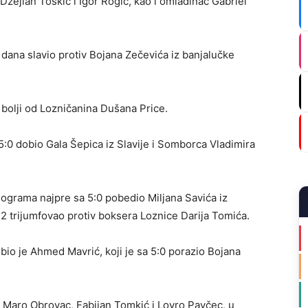
žejlan Toskić i Igor Rogić, kao i omladinac Gabriel
 dana slavio protiv Bojana Zečevića iz banjalučke
bolji od Lozničanina Dušana Price.
 5:0 dobio Gala Šepica iz Slavije i Somborca Vladimira
lograma najpre sa 5:0 pobedio Miljana Savića iz
2 trijumfovao protiv boksera Loznice Darija Tomića.
bio je Ahmed Mavrić, koji je sa 5:0 porazio Bojana
 Maro Obrovac, Fabijan Tomkić i Lovro Pavčec, u