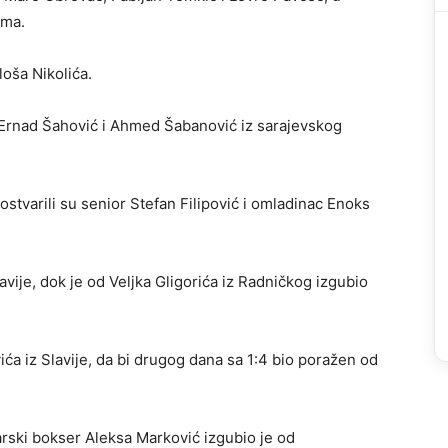
ama.
loša Nikolića.
 Ernad Šahović i Ahmed Šabanović iz sarajevskog
stvarili su senior Stefan Filipović i omladinac Enoks
lavije, dok je od Veljka Gligorića iz Radničkog izgubio
ća iz Slavije, da bi drugog dana sa 1:4 bio poražen od
arski bokser Aleksa Marković izgubio je od