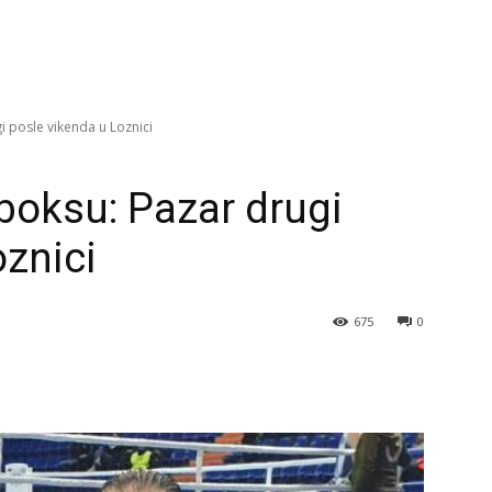
i posle vikenda u Loznici
 boksu: Pazar drugi
oznici
675
0