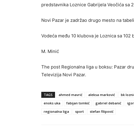
predstavnika Loznice Gabrijela Veočića sa 2
Novi Pazar je zadržao drugo mesto na tabeli
Vodeća među 10 klubova je Loznica sa 102 bo
M. Minić
The post Regionalna liga u boksu: Pazar dru
Televizija Novi Pazar.
TAGS
ahmed mavrić
aleksa marković
bk lozni
enoks uka
fabijan tomkić
gabriel debanić
igor
regionalna liga
sport
stefan filipović