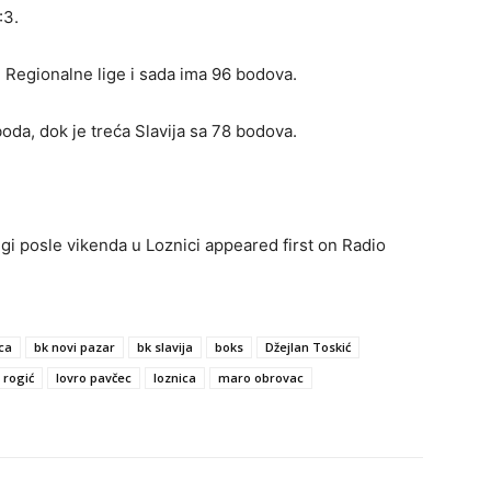
:3.
 Regionalne lige i sada ima 96 bodova.
da, dok je treća Slavija sa 78 bodova.
gi posle vikenda u Loznici appeared first on Radio
ca
bk novi pazar
bk slavija
boks
Džejlan Toskić
 rogić
lovro pavčec
loznica
maro obrovac