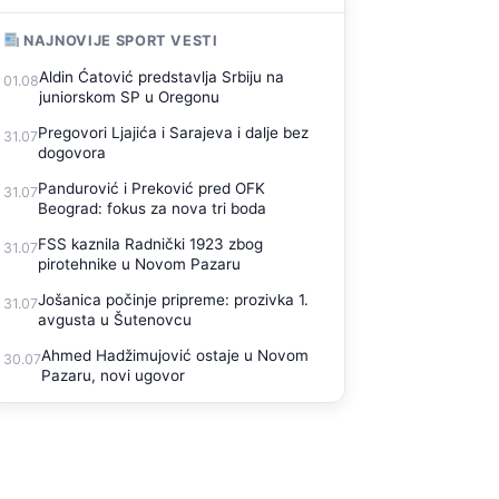
NAJNOVIJE SPORT VESTI
Aldin Ćatović predstavlja Srbiju na
01.08
juniorskom SP u Oregonu
Pregovori Ljajića i Sarajeva i dalje bez
31.07
dogovora
Pandurović i Preković pred OFK
31.07
Beograd: fokus za nova tri boda
FSS kaznila Radnički 1923 zbog
31.07
pirotehnike u Novom Pazaru
Jošanica počinje pripreme: prozivka 1.
31.07
avgusta u Šutenovcu
Ahmed Hadžimujović ostaje u Novom
30.07
Pazaru, novi ugovor