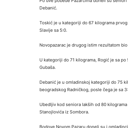
Po dve pobede Pazarcima doneli su seniori D
Debanić.
Toskić je u kategoriji do 67 kilograma prvog
Slavije sa 5:0.
Novopazarac je drugog istim rezultatom bio 
U kategoriji do 71 kilograma, Rogić je sa po
Gubaša.
Debanić je u omladinskoj kategoriji do 75 ki
beogradskog Radničkog, posle čega je sa 3:
Ubedljiv kod seniora lakših od 80 kilograma 
Stanojlovića iz Sombora.
Bodove Novom Pazaru doneli su i omladinci