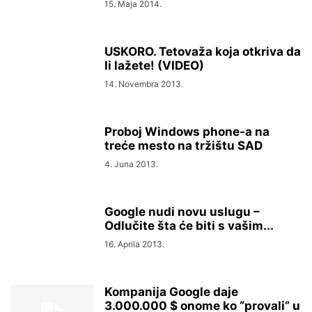
15. Maja 2014.
USKORO. Tetovaža koja otkriva da
li lažete! (VIDEO)
14. Novembra 2013.
Proboj Windows phone-a na
treće mesto na tržištu SAD
4. Juna 2013.
Google nudi novu uslugu –
Odlučite šta će biti s vašim...
16. Aprila 2013.
Kompanija Google daje
3.000.000 $ onome ko “provali” u