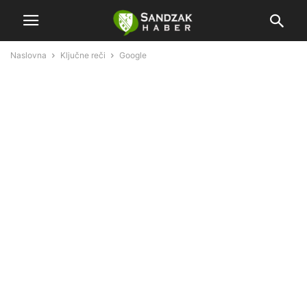
Naslovna
Ključne reči
Google