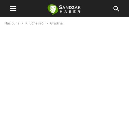
Naslovna
Ključne reči
Gradina