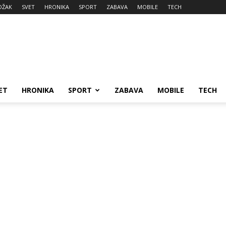
DŽAK
SVET
HRONIKA
SPORT
ZABAVA
MOBILE
TECH
ET
HRONIKA
SPORT
ZABAVA
MOBILE
TECH