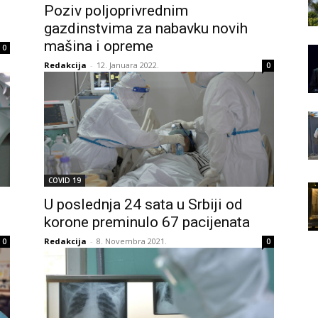
Poziv poljoprivrednim
gazdinstvima za nabavku novih
mašina i opreme
0
Redakcija
-
12. Januara 2022.
0
COVID 19
U poslednja 24 sata u Srbiji od
korone preminulo 67 pacijenata
Redakcija
-
8. Novembra 2021.
0
0