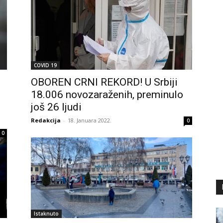
COVID 19
OBOREN CRNI REKORD! U Srbiji
18.006 novozaraženih, preminulo
još 26 ljudi
Redakcija
-
18. Januara 2022.
0
0
Istaknuto