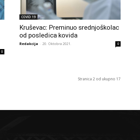
COVID 19
Kruševac: Preminuo srednjoškolac
od posledica kovida
Redakcija
-
20. Oktobra 2021.
0
0
Stranica 2 od ukupno 17