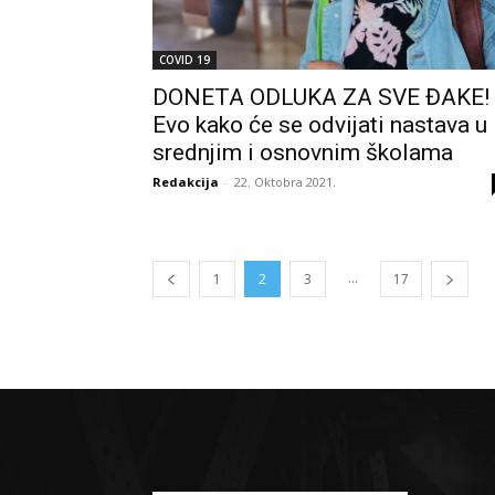
COVID 19
DONETA ODLUKA ZA SVE ĐAKE!
Evo kako će se odvijati nastava u
srednjim i osnovnim školama
Redakcija
-
22. Oktobra 2021.
...
1
2
3
17