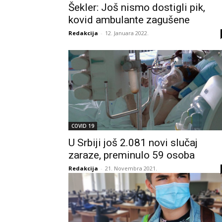
Šekler: Još nismo dostigli pik,
kovid ambulante zagušene
Redakcija
-
12. Januara 2022.
COVID 19
U Srbiji još 2.081 novi slučaj
zaraze, preminulo 59 osoba
Redakcija
-
21. Novembra 2021.