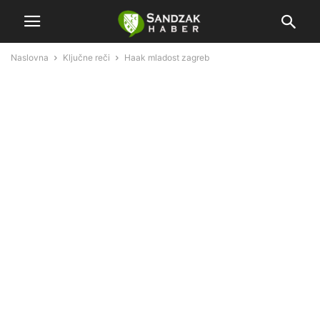
Naslovna
Ključne reči
Haak mladost zagreb