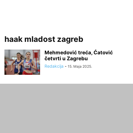
haak mladost zagreb
Mehmedović treća, Ćatović
četvrti u Zagrebu
Redakcija
-
15. Maja 2025.