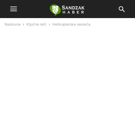
Naslovna
Ključne reči
Helikopterska nesreća