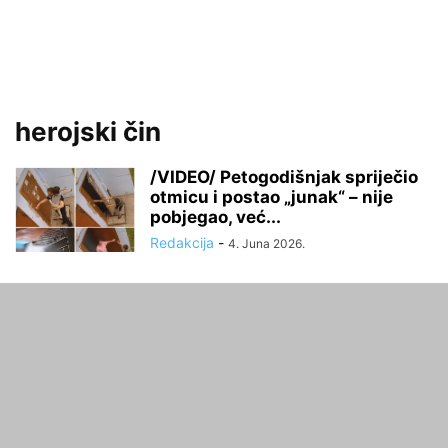
herojski čin
/VIDEO/ Petogodišnjak spriječio
otmicu i postao „junak“ – nije
pobjegao, već...
Redakcija
-
4. Juna 2026.