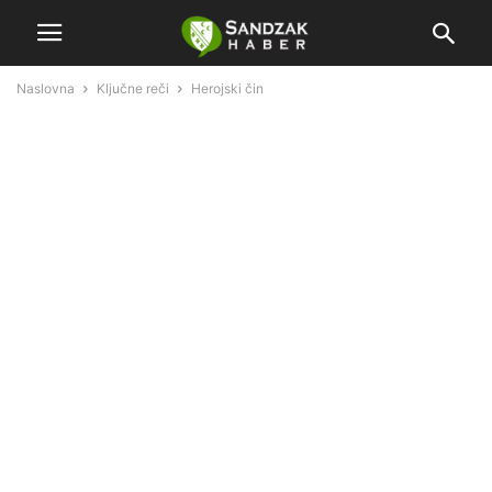
Naslovna
Ključne reči
Herojski čin