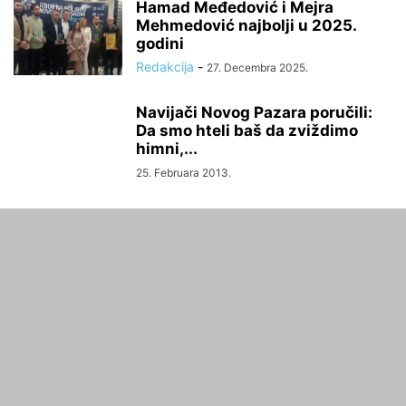
Hamad Međedović i Mejra
Mehmedović najbolji u 2025.
godini
Redakcija
-
27. Decembra 2025.
Navijači Novog Pazara poručili:
Da smo hteli baš da zviždimo
himni,...
25. Februara 2013.