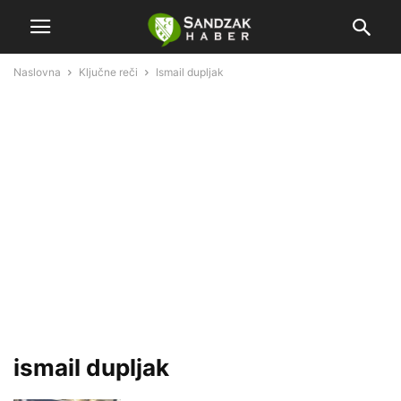
Naslovna
Ključne reči
Ismail dupljak
ismail dupljak