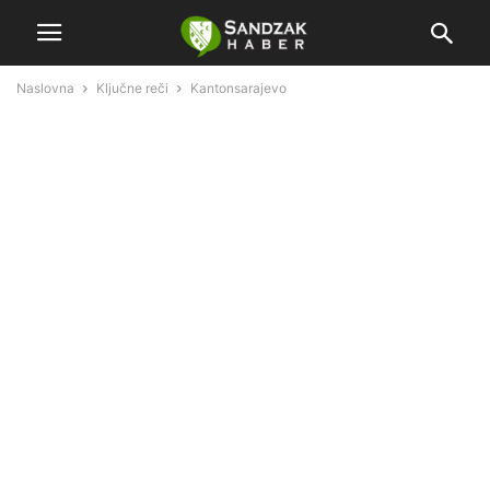
Naslovna
Ključne reči
Kantonsarajevo