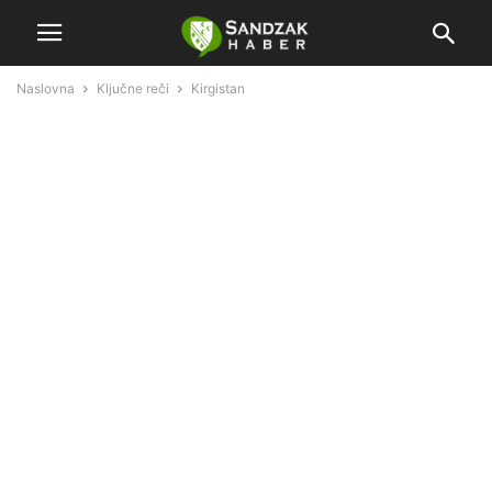
Naslovna
Ključne reči
Kirgistan