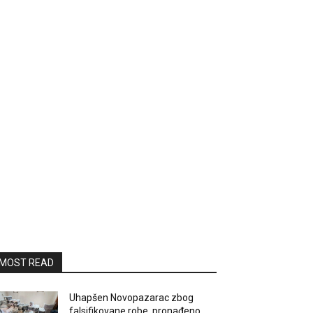
MOST READ
Uhapšen Novopazarac zbog
falsifikovane robe, pronađeno