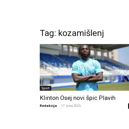
Tag:
kozamišlenj
Sport
Klinton Osej novi špic Plavih
Redakcija
-
17. Juna 2025.