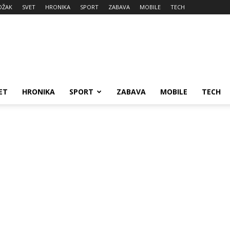
DŽAK
SVET
HRONIKA
SPORT
ZABAVA
MOBILE
TECH
ET
HRONIKA
SPORT
ZABAVA
MOBILE
TECH