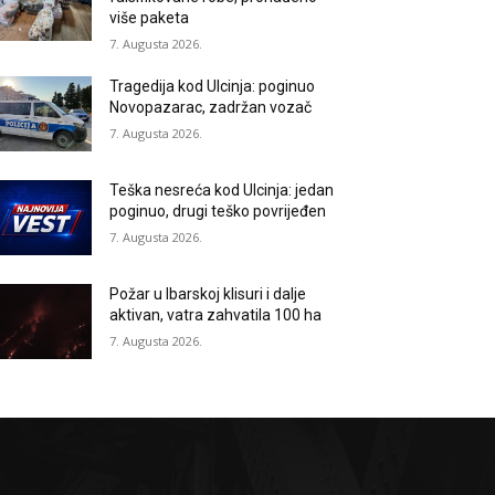
više paketa
7. Augusta 2026.
Tragedija kod Ulcinja: poginuo
Novopazarac, zadržan vozač
7. Augusta 2026.
Teška nesreća kod Ulcinja: jedan
poginuo, drugi teško povrijeđen
7. Augusta 2026.
Požar u Ibarskoj klisuri i dalje
aktivan, vatra zahvatila 100 ha
7. Augusta 2026.