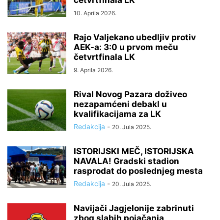
četvrtfinala LK
10. Aprila 2026.
Rajo Valjekano ubedljiv protiv
AEK-a: 3:0 u prvom meču
četvrtfinala LK
9. Aprila 2026.
Rival Novog Pazara doživeo
nezapamćeni debakl u
kvalifikacijama za LK
Redakcija
-
20. Jula 2025.
ISTORIJSKI MEČ, ISTORIJSKA
NAVALA! Gradski stadion
rasprodat do poslednjeg mesta
Redakcija
-
20. Jula 2025.
Navijači Jagjelonije zabrinuti
zbog slabih pojačanja,