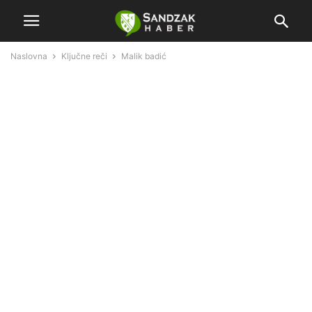
Naslovna
Ključne reči
Malik badić