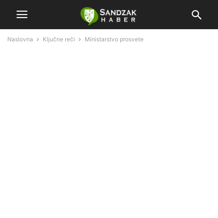
Naslovna
Ključne reči
Ministarstvo prosvete