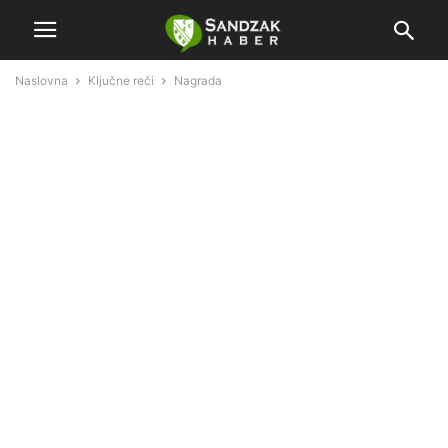
Naslovna
Ključne reči
Nagrada