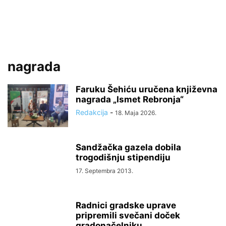
nagrada
Faruku Šehiću uručena književna
nagrada „Ismet Rebronja“
Redakcija
-
18. Maja 2026.
Sandžačka gazela dobila
trogodišnju stipendiju
17. Septembra 2013.
Radnici gradske uprave
pripremili svečani doček
gradonačelniku