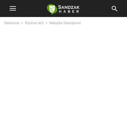
Naslovna
Ključne reči
Nebojša Stanojlović