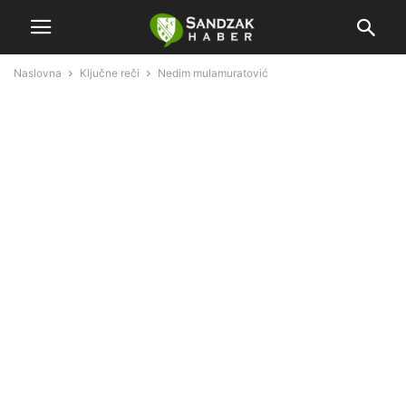
Naslovna
Ključne reči
Nedim mulamuratović