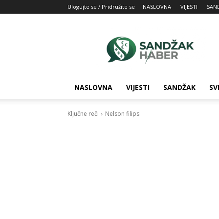
Ulogujte se / Pridružite se
NASLOVNA
VIJESTI
SAN
SandžakHaber:
Vaš
izvor
najnovijih
vesti
iz
NASLOVNA
VIJESTI
SANDŽAK
SV
Sandžaka
Ključne reči
Nelson filips