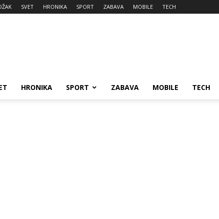
DŽAK
SVET
HRONIKA
SPORT
ZABAVA
MOBILE
TECH
ET
HRONIKA
SPORT
ZABAVA
MOBILE
TECH