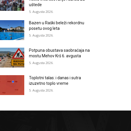
uštede
5. Augusta 2026.
Bazen u Raški beleži rekordnu
posetu ovog leta
5. Augusta 2026.
Potpuna obustava saobraćaja na
mostu Mehov Krš 6. avgusta
5. Augusta 2026.
Toplotni talas: i danas i sutra
izuzetno toplo vreme
5. Augusta 2026.