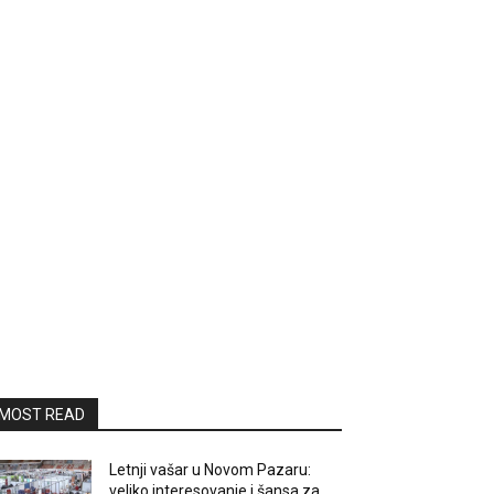
MOST READ
Letnji vašar u Novom Pazaru:
veliko interesovanje i šansa za