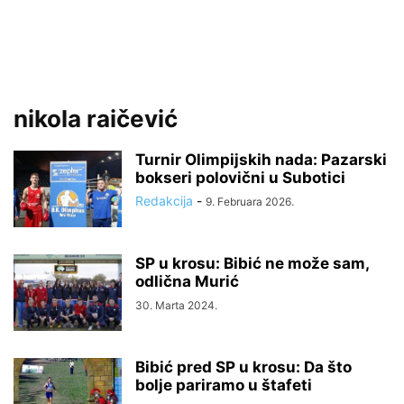
nikola raičević
Turnir Olimpijskih nada: Pazarski
bokseri polovični u Subotici
Redakcija
-
9. Februara 2026.
SP u krosu: Bibić ne može sam,
odlična Murić
30. Marta 2024.
Bibić pred SP u krosu: Da što
bolje pariramo u štafeti