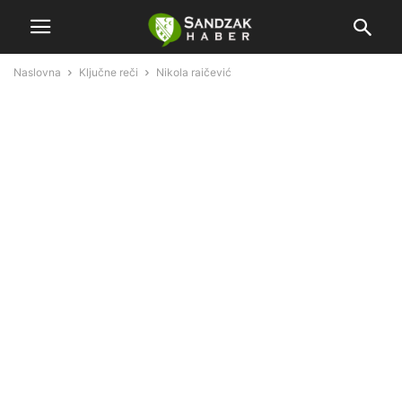
Naslovna
Ključne reči
Nikola raičević