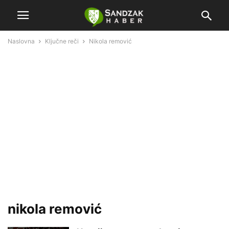
Naslovna
Ključne reči
Nikola remović
nikola remović