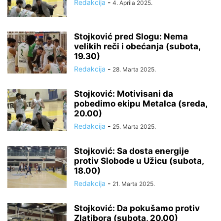
Redakcija
-
4. Aprila 2025.
Stojković pred Slogu: Nema
velikih reči i obećanja (subota,
19.30)
Redakcija
-
28. Marta 2025.
Stojković: Motivisani da
pobedimo ekipu Metalca (sreda,
20.00)
Redakcija
-
25. Marta 2025.
Stojković: Sa dosta energije
protiv Slobode u Užicu (subota,
18.00)
Redakcija
-
21. Marta 2025.
Stojković: Da pokušamo protiv
Zlatibora (subota, 20.00)