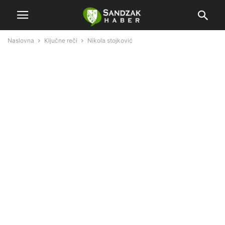
Naslovna
Ključne reči
Nikola stojković