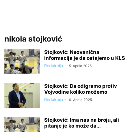
nikola stojković
Stojković: Nezvanična
informacija je da ostajemo u KLS
Redakcija
-
15. Aprila 2025.
Stojković: Da odigramo protiv
Vojvodine koliko možemo
Redakcija
-
10. Aprila 2025.
Stojković: Ima nas na broju, ali
pitanje je ko može da...