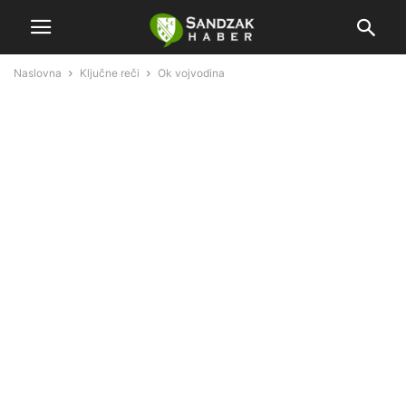
Naslovna
Ključne reči
Ok vojvodina