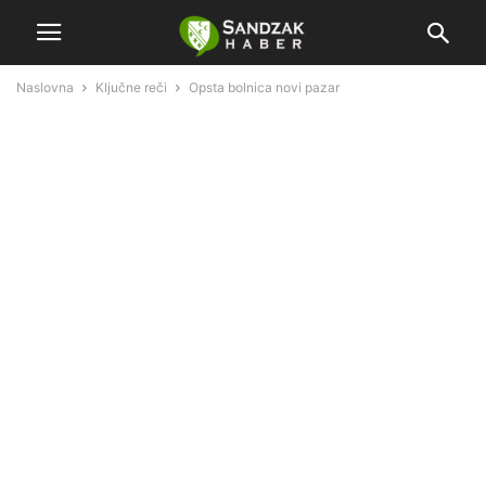
Naslovna
Ključne reči
Opsta bolnica novi pazar