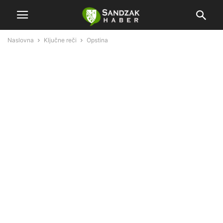
Naslovna
Ključne reči
Opstina