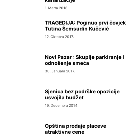
kanalizacije”
1. Marta 2018.
TRAGEDIJA: Poginuo prvi čovjek
Tutina Šemsudin Kučević
12. Oktobra 2017.
Novi Pazar : Skuplje parkiranje i
odnošenje smeća
30. Januara 2017.
Sjenica bez podrške opozicije
usvojila budžet
19. Decembra 2014.
Opština prodaje placeve
atraktivne cene