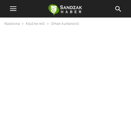
Naslovna
Ključne reči
Orhan kurtanović