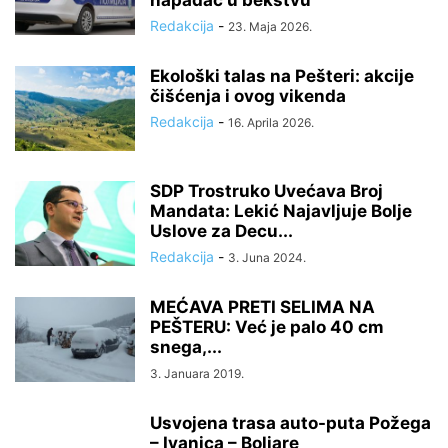
napadač u bekstvu
Redakcija
-
23. Maja 2026.
Ekološki talas na Pešteri: akcije
čišćenja i ovog vikenda
Redakcija
-
16. Aprila 2026.
SDP Trostruko Uvećava Broj
Mandata: Lekić Najavljuje Bolje
Uslove za Decu...
Redakcija
-
3. Juna 2024.
MEĆAVA PRETI SELIMA NA
PEŠTERU: Već je palo 40 cm
snega,...
3. Januara 2019.
Usvojena trasa auto-puta Požega
– Ivanjca – Boljare