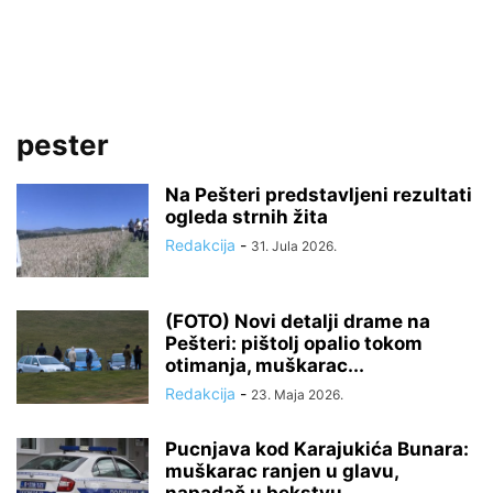
pester
Na Pešteri predstavljeni rezultati
ogleda strnih žita
Redakcija
-
31. Jula 2026.
(FOTO) Novi detalji drame na
Pešteri: pištolj opalio tokom
otimanja, muškarac...
Redakcija
-
23. Maja 2026.
Pucnjava kod Karajukića Bunara:
muškarac ranjen u glavu,