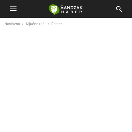
Naslovna
Ključne reči
Pester