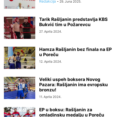
Redakcija
-
29. Juna 2025.
Tarik Rašljanin predstavlja KBS
Bukvić tim u Požarevcu
27. Aprila 2024.
Hamza Rašljanin bez finala na EP
u Poreču
12. Aprila 2024.
Veliki uspeh boksera Novog
Pazara: Rašljanin ima evropsku
bronzu!
11. Aprila 2024.
EP u boksu: Rašljanin za
omladinsku medalju u Poreču