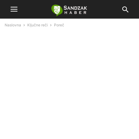
Naslovna
Ključne reči
Poreč