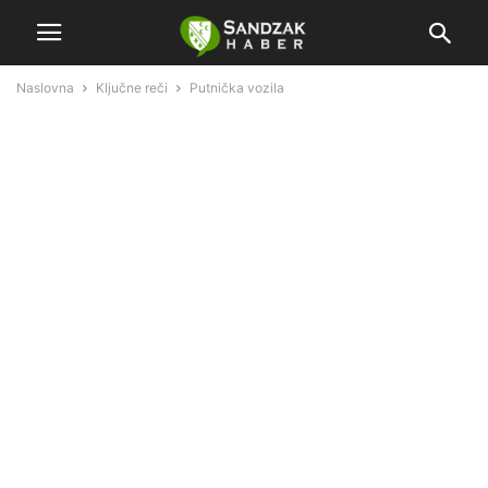
Naslovna
Ključne reči
Putnička vozila