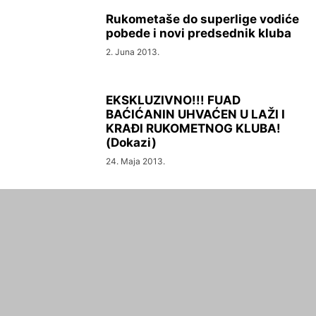
Rukometaše do superlige vodiće
pobede i novi predsednik kluba
2. Juna 2013.
EKSKLUZIVNO!!! FUAD
BAĆIĆANIN UHVAĆEN U LAŽI I
KRAĐI RUKOMETNOG KLUBA!
(Dokazi)
24. Maja 2013.