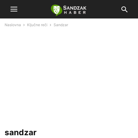
Naslovna
Ključne reči
Sandzar
sandzar